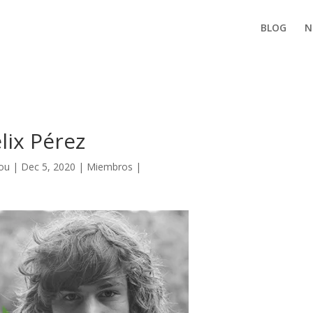
BLOG
N
lix Pérez
ou
|
Dec 5, 2020
|
Miembros
|