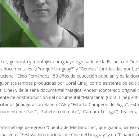
ctor, guionista y montajista uruguayo egresado de la Escuela de Cin
es documentales “¿Por qué Uruguay?” y “Génesis” (producidas por La
itucional “Elbio Fernández 150 años de educación popular” y de la docu
guionista (ambas producidas por Coral Cine); como asistente de edi
al Cine) y de la serie documental “Magical Andes” (contenido original 
tente de postproducción del documental “Maracaná” (Coral Cine); ent
icitarios (inauguración Banco CAF y “Estadio Campeón del Siglo”, est
numento de País” , “Súbete a mi moto”, “Cámara Testigo”), teasers, c
ortometraje de egreso “Cuento de Medianoche”, que guionó, dirigió y
onal en el “Festival Internacional de Cine del Uruguay” y en “Piriápolis