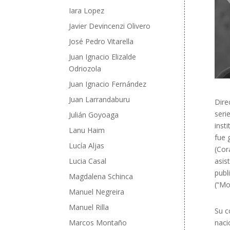
Iara Lopez
Javier Devincenzi Olivero
José Pedro Vitarella
Juan Ignacio Elizalde
Odriozola
Juan Ignacio Fernández
Juan Larrandaburu
Dire
seri
Julián Goyoaga
inst
Lanu Haim
fue 
Lucía Aljas
(Cor
Lucia Casal
asis
publ
Magdalena Schinca
(“Mo
Manuel Negreira
Manuel Rilla
Su c
Marcos Montaño
naci