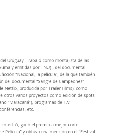
e del Uruguay. Trabajó como montajista de las
 Suma y emitidas por TNU) , del documental
ficción “Nacional, la película”, de la que también
ción del documental “Sangre de Campeones”
de Netflix, producida por Trailer Films); como
re otros varios proyectos como edición de spots
reno “Maracaná”), programas de T.V.
onferencias, etc.
 co-editó, ganó el premio a mejor corto
 de Película” y obtuvo una mención en el “Festival