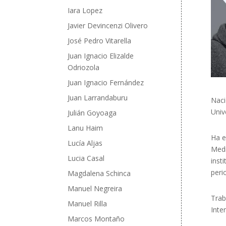
Iara Lopez
Javier Devincenzi Olivero
José Pedro Vitarella
Juan Ignacio Elizalde
Odriozola
Juan Ignacio Fernández
Juan Larrandaburu
Naci
Univ
Julián Goyoaga
Lanu Haim
Ha e
Lucía Aljas
Medi
Lucia Casal
inst
peri
Magdalena Schinca
Manuel Negreira
Trab
Manuel Rilla
Inte
Marcos Montaño